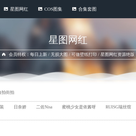
星图网红
COS图集
合集套图
星图网红
会员特权：每日上新 / 无损大图 / 可做壁纸打印 / 星图网红资源绝版
自拍街拍
装
日奈娇
二佐Nisa
蜜桃少女是依酱呀
RUISG瑞丝馆