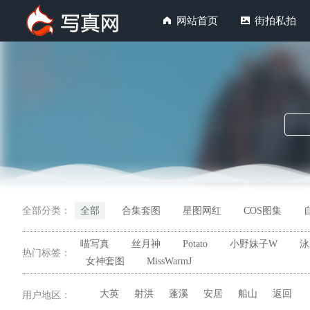
网站首页
街拍私拍
全部分类：
全部
合集套图
星图网红
COS图集
喵写真
丝月神
Potato
小野妹子W
泳
热门标签：
女神套图
MissWarmJ
大英
射洪
蓬溪
安居
船山
返回
用户地区：