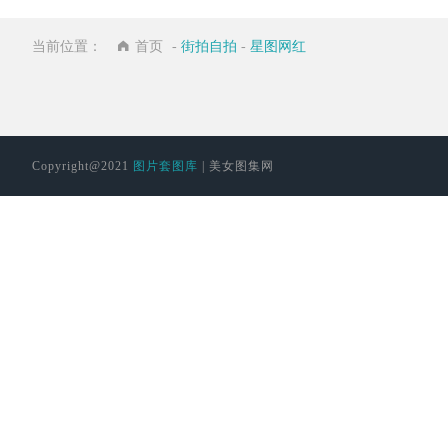
当前位置：
首页
-
街拍自拍
-
星图网红
Copyright@2021
图片套图库
| 美女图集网