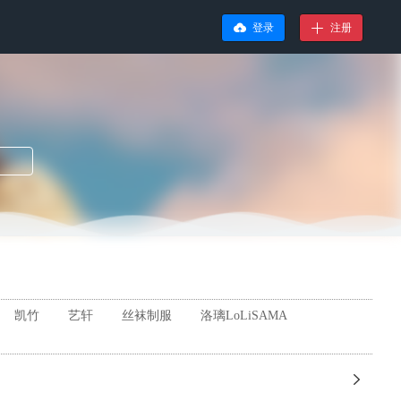
登录
注册
凯竹
艺轩
丝袜制服
洛璃LoLiSAMA