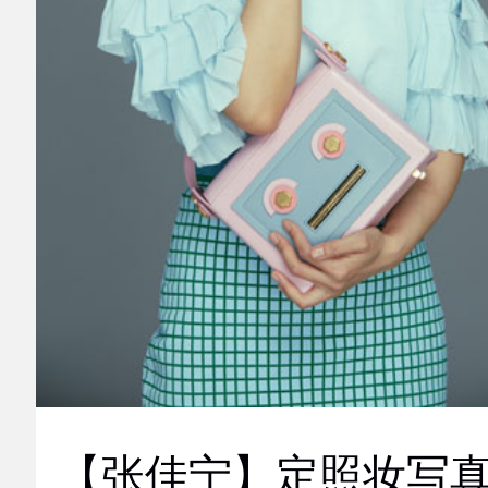
【张佳宁】定照妆写