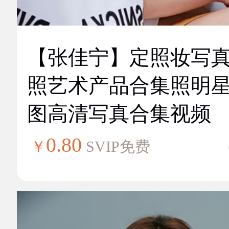
【张佳宁】定照妆写
照艺术产品合集照明
图高清写真合集视频
0.80
￥
SVIP免费