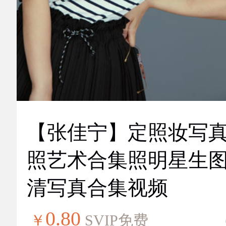
【张佳宁】定照妆写
照艺术合集照明星生
清写真合集视频
0.80
￥
SVIP免费