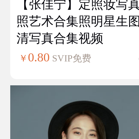
【张佳宁】定照妆写
照艺术合集照明星生
清写真合集视频
0.80
￥
SVIP免费