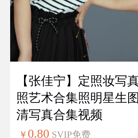
【张佳宁】定照妆写
照艺术合集照明星生
清写真合集视频
0.80
￥
SVIP免费