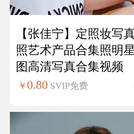
【张佳宁】定照妆写
照艺术产品合集照明
图高清写真合集视频
0.80
￥
SVIP免费