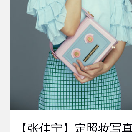
【张佳宁】定照妆写