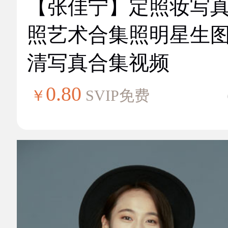
【张佳宁】定照妆写
照艺术合集照明星生
清写真合集视频
0.80
￥
SVIP免费