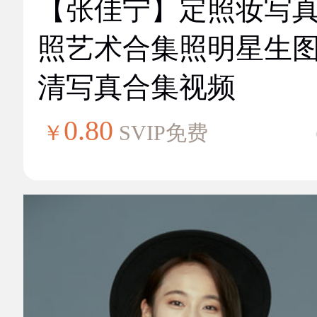
【张佳宁】定照妆写
照艺术合集照明星生
清写真合集视频
0.80
￥
SVIP免费