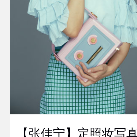
【张佳宁】定照妆写