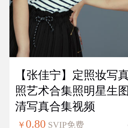
【张佳宁】定照妆写
照艺术合集照明星生
清写真合集视频
0.80
￥
SVIP免费