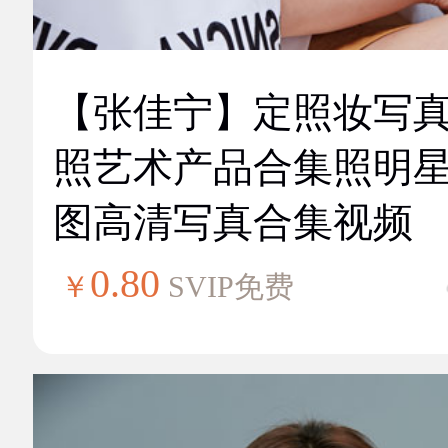
【张佳宁】定照妆写
照艺术产品合集照明
图高清写真合集视频
0.80
￥
SVIP免费