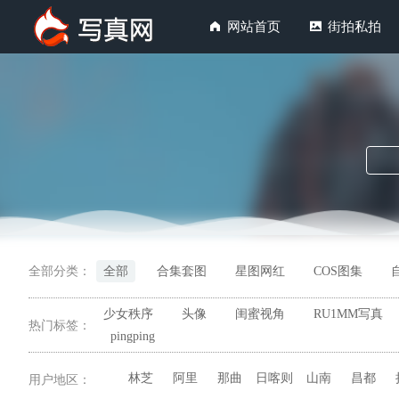
网站首页
街拍私拍
全部分类：
全部
合集套图
星图网红
COS图集
少女秩序
头像
闺蜜视角
RU1MM写真
热门标签：
pingping
林芝
阿里
那曲
日喀则
山南
昌都
用户地区：