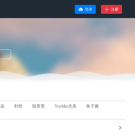
登录
注册
许岚
利世
陆萱萱
YouMei尤美
鱼子酱