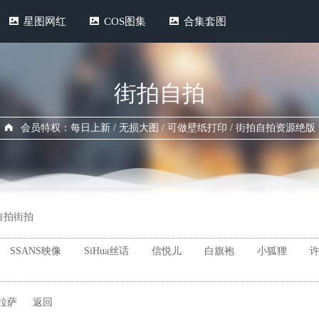
星图网红
COS图集
合集套图
街拍自拍
会员特权：每日上新 / 无损大图 / 可做壁纸打印 / 街拍自拍资源绝版
自拍街拍
SSANS映像
SiHua丝话
信悦儿
白旗袍
小狐狸
拉萨
返回